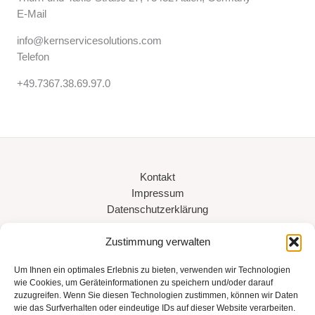
E-Mail
info@kernservicesolutions.com
Telefon
+49.7367.38.69.97.0
Kontakt
Impressum
Datenschutzerklärung
Zustimmung verwalten
Kern Service Solutions GmbH
Thurn-und-Taxis-Straße 27
Um Ihnen ein optimales Erlebnis zu bieten, verwenden wir Technologien
73432 Aalen
wie Cookies, um Geräteinformationen zu speichern und/oder darauf
Telefon: +49.7367.386.9970
zuzugreifen. Wenn Sie diesen Technologien zustimmen, können wir Daten
wie das Surfverhalten oder eindeutige IDs auf dieser Website verarbeiten.
E-Mail: info@kernservicesolutions.com